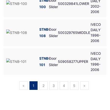
STNB-
Door
DAILY
500329841
LOWER
2002-
100
Slider
2006
IVECO
STNB-
Door
DAILY
500329765
MIDDLE
1996-
108
Slider
2006
IVECO
STNB-
Door
DAILY
509058277
UPPER
1996-
101
Slider
2006
«
1
2
3
4
5
»