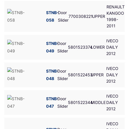
RENAULT
STNB-
Door
KANGOO
7700308221
UPPER
1998-
058
Slider
2011
IVECO
STNB-
Door
5801523374
LOWER
DAILY
049
Slider
2012
IVECO
STNB-
Door
5801522453
UPPER
DAILY
048
Slider
2012
IVECO
STNB-
Door
5801522344
MIDDLE
DAILY
047
Slider
2012
IVECO