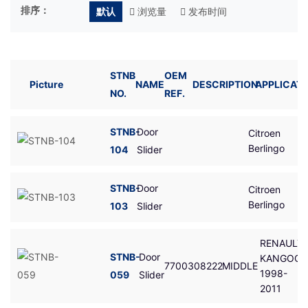
排序：
默认
浏览量
发布时间
STNB
OEM
Picture
NAME
DESCRIPTION
APPLICATI
NO.
REF.
STNB-
Door
Citroen
Berlingo
104
Slider
STNB-
Door
Citroen
Berlingo
103
Slider
RENAULT
STNB-
Door
KANGOO
7700308222
MIDDLE
1998-
059
Slider
2011