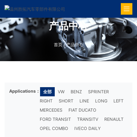
产品中心
首页
/
产品中心
Applications：
全部
VW
BENZ
SPRINTER
RIGHT
SHORT
LINE
LONG
LEFT
MERCEDES
FIAT DUCATO
FORD TRANSIT
TRANSITV
RENAULT
OPEL COMBO
IVECO DAILY